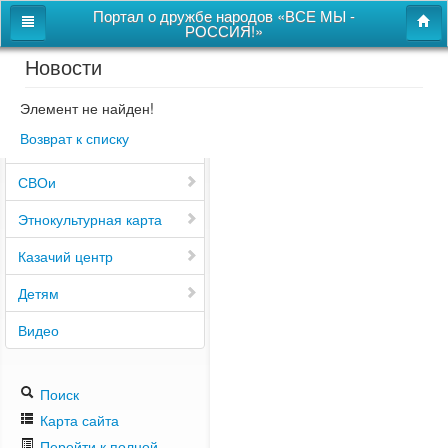
Портал о дружбе народов «ВСЕ МЫ -
РОССИЯ!»
Новости
Главная
Дом дружбы народов
Элемент не найден!
Возврат к списку
Новости
СВОи
Этнокультурная карта
Казачий центр
Детям
Видео
Поиск
Карта сайта
Перейти к полной