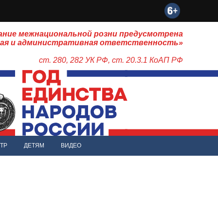
ание межнациональной розни предусмотрена
ная и административная ответственность»
ст. 280, 282 УК РФ, ст. 20.3.1 КоАП РФ
ТР
ДЕТЯМ
ВИДЕО