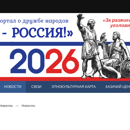
ртал о дружбе народов
«За разжиг
- РОССИЯ!»
уголов
НОВОСТИ
СВОИ
ЭТНОКУЛЬТУРНАЯ КАРТА
КАЗАЧИЙ ЦЕН
 Новости
Новости