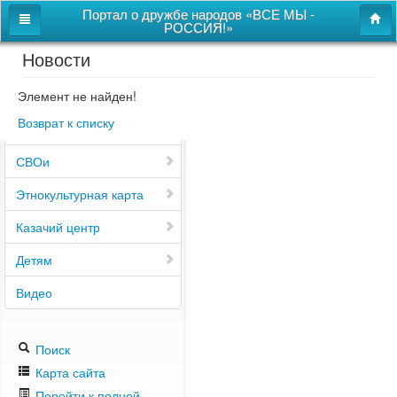
Портал о дружбе народов «ВСЕ МЫ -
РОССИЯ!»
Новости
Главная
Дом дружбы народов
Элемент не найден!
Возврат к списку
Новости
СВОи
Этнокультурная карта
Казачий центр
Детям
Видео
Поиск
Карта сайта
Перейти к полной