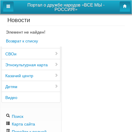
Портал о дружбе народов «ВСЕ МЫ -
РОССИЯ!»
Новости
Главная
Дом дружбы народов
Элемент не найден!
Возврат к списку
Новости
СВОи
Этнокультурная карта
Казачий центр
Детям
Видео
Поиск
Карта сайта
Перейти к полной