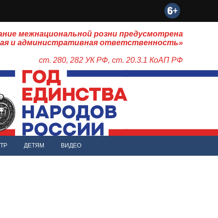
ание межнациональной розни предусмотрена
ная и административная ответственность»
ст. 280, 282 УК РФ, ст. 20.3.1 КоАП РФ
ТР
ДЕТЯМ
ВИДЕО