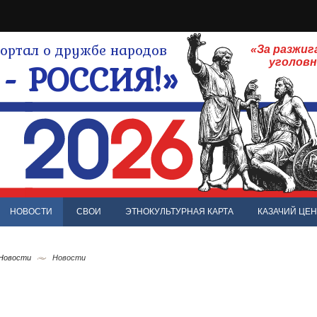
ртал о дружбе народов
«За разжиг
- РОССИЯ!»
уголов
НОВОСТИ
СВОИ
ЭТНОКУЛЬТУРНАЯ КАРТА
КАЗАЧИЙ ЦЕН
 Новости
Новости