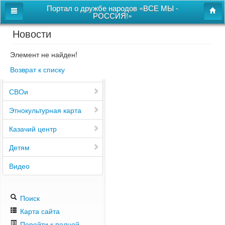
Портал о дружбе народов «ВСЕ МЫ -
РОССИЯ!»
Новости
Главная
Дом дружбы народов
Элемент не найден!
Возврат к списку
Новости
СВОи
Этнокультурная карта
Казачий центр
Детям
Видео
Поиск
Карта сайта
Перейти к полной