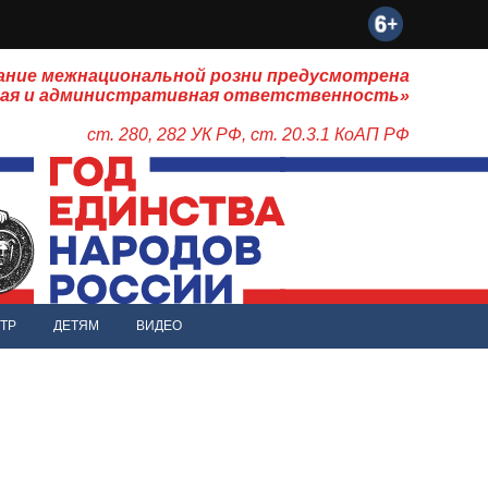
ание межнациональной розни предусмотрена
ная и административная ответственность»
ст. 280, 282 УК РФ, ст. 20.3.1 КоАП РФ
ТР
ДЕТЯМ
ВИДЕО