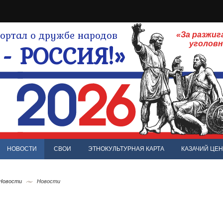
ртал о дружбе народов
«За разжиг
- РОССИЯ!»
уголов
НОВОСТИ
СВОИ
ЭТНОКУЛЬТУРНАЯ КАРТА
КАЗАЧИЙ ЦЕН
 Новости
Новости