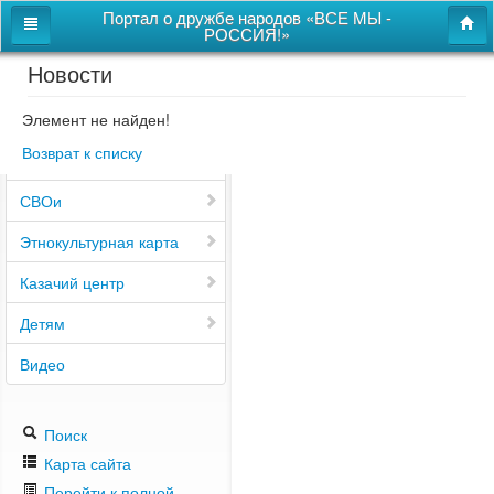
Портал о дружбе народов «ВСЕ МЫ -
РОССИЯ!»
Новости
Главная
Дом дружбы народов
Элемент не найден!
Возврат к списку
Новости
СВОи
Этнокультурная карта
Казачий центр
Детям
Видео
Поиск
Карта сайта
Перейти к полной