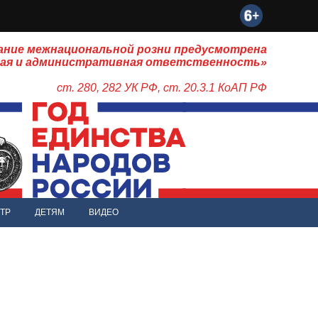
ание межнациональной розни предусмотрена
ная и административная ответственность»
ст. 280, 282 УК РФ, ст. 20.3.1 КоАП РФ
ТР
ДЕТЯМ
ВИДЕО