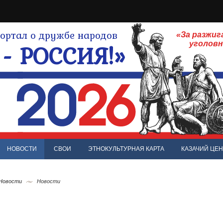
ртал о дружбе народов
«За разжиг
- РОССИЯ!»
уголов
НОВОСТИ
СВОИ
ЭТНОКУЛЬТУРНАЯ КАРТА
КАЗАЧИЙ ЦЕН
 Новости
Новости