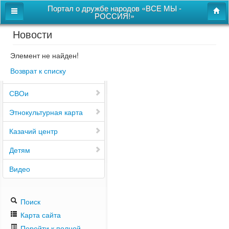
Портал о дружбе народов «ВСЕ МЫ -
РОССИЯ!»
Новости
Главная
Дом дружбы народов
Элемент не найден!
Возврат к списку
Новости
СВОи
Этнокультурная карта
Казачий центр
Детям
Видео
Поиск
Карта сайта
Перейти к полной