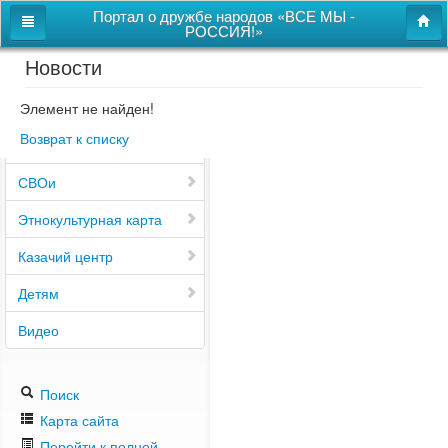
Портал о дружбе народов «ВСЕ МЫ -
РОССИЯ!»
Новости
Главная
Дом дружбы народов
Элемент не найден!
Возврат к списку
Новости
СВОи
Этнокультурная карта
Казачий центр
Детям
Видео
Поиск
Карта сайта
Перейти к полной