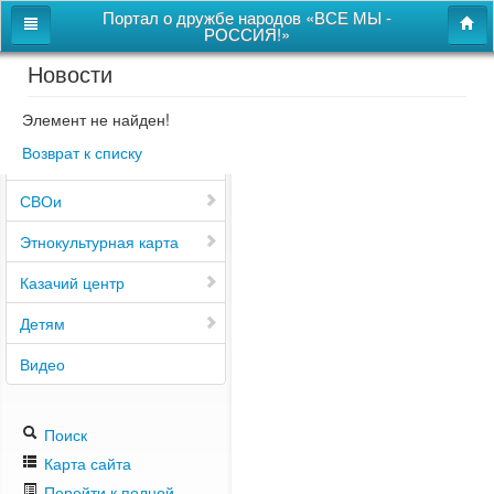
Портал о дружбе народов «ВСЕ МЫ -
РОССИЯ!»
Новости
Главная
Дом дружбы народов
Элемент не найден!
Возврат к списку
Новости
СВОи
Этнокультурная карта
Казачий центр
Детям
Видео
Поиск
Карта сайта
Перейти к полной