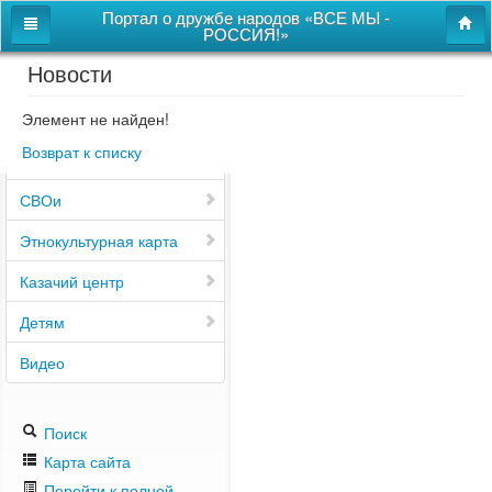
Портал о дружбе народов «ВСЕ МЫ -
РОССИЯ!»
Новости
Главная
Дом дружбы народов
Элемент не найден!
Возврат к списку
Новости
СВОи
Этнокультурная карта
Казачий центр
Детям
Видео
Поиск
Карта сайта
Перейти к полной