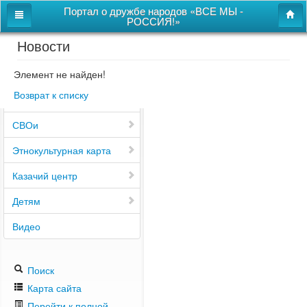
Портал о дружбе народов «ВСЕ МЫ -
РОССИЯ!»
Новости
Главная
Дом дружбы народов
Элемент не найден!
Возврат к списку
Новости
СВОи
Этнокультурная карта
Казачий центр
Детям
Видео
Поиск
Карта сайта
Перейти к полной