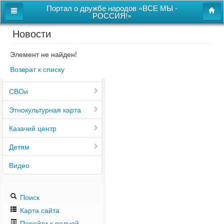
Портал о дружбе народов «ВСЕ МЫ -
РОССИЯ!»
Новости
Главная
Дом дружбы народов
Элемент не найден!
Возврат к списку
Новости
СВОи
Этнокультурная карта
Казачий центр
Детям
Видео
Поиск
Карта сайта
Перейти к полной