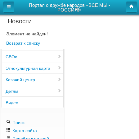
Портал о дружбе народов «ВСЕ МЫ -
РОССИЯ!»
Новости
Главная
Дом дружбы народов
Элемент не найден!
Возврат к списку
Новости
СВОи
Этнокультурная карта
Казачий центр
Детям
Видео
Поиск
Карта сайта
Перейти к полной