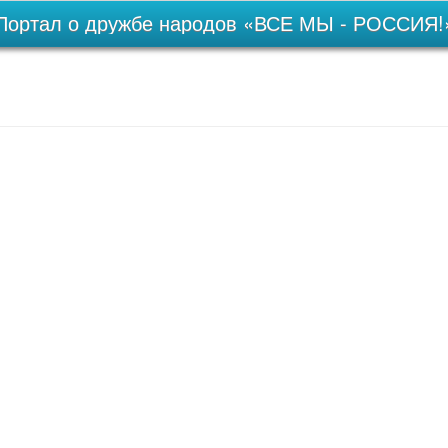
Портал о дружбе народов «ВСЕ МЫ - РОССИЯ!