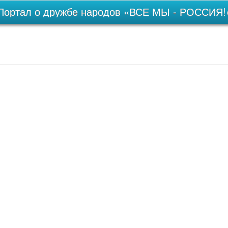
Портал о дружбе народов «ВСЕ МЫ - РОССИЯ!