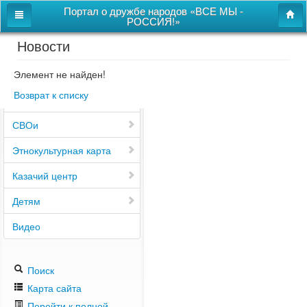
Портал о дружбе народов «ВСЕ МЫ -
РОССИЯ!»
Новости
Главная
Дом дружбы народов
Элемент не найден!
Возврат к списку
Новости
СВОи
Этнокультурная карта
Казачий центр
Детям
Видео
Поиск
Карта сайта
Перейти к полной