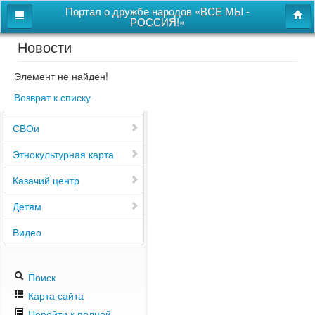
Портал о дружбе народов «ВСЕ МЫ -
РОССИЯ!»
Новости
Главная
Дом дружбы народов
Элемент не найден!
Возврат к списку
Новости
СВОи
Этнокультурная карта
Казачий центр
Детям
Видео
Поиск
Карта сайта
Перейти к полной