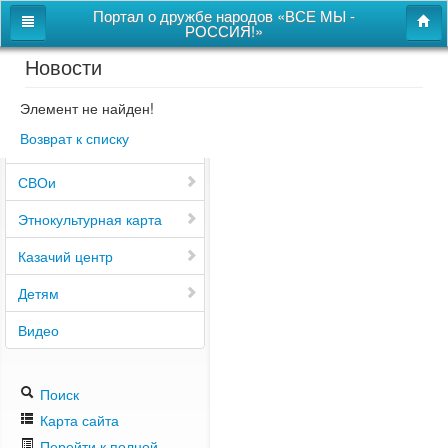
Портал о дружбе народов «ВСЕ МЫ -
РОССИЯ!»
Новости
Главная
Дом дружбы народов
Элемент не найден!
Возврат к списку
Новости
СВОи
Этнокультурная карта
Казачий центр
Детям
Видео
Поиск
Карта сайта
Перейти к полной