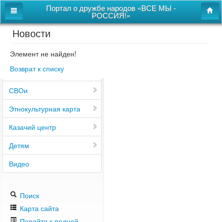
Портал о дружбе народов «ВСЕ МЫ -
РОССИЯ!»
Новости
Главная
Дом дружбы народов
Элемент не найден!
Возврат к списку
Новости
СВОи
Этнокультурная карта
Казачий центр
Детям
Видео
Поиск
Карта сайта
Перейти к полной