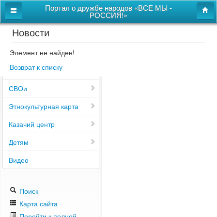
Портал о дружбе народов «ВСЕ МЫ -
РОССИЯ!»
Новости
Главная
Дом дружбы народов
Элемент не найден!
Возврат к списку
Новости
СВОи
Этнокультурная карта
Казачий центр
Детям
Видео
Поиск
Карта сайта
Перейти к полной