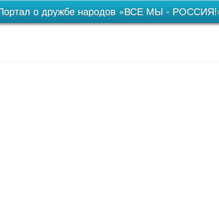
Портал о дружбе народов «ВСЕ МЫ - РОССИЯ!