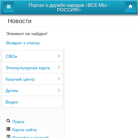
Портал о дружбе народов «ВСЕ МЫ -
РОССИЯ!»
Новости
Главная
Дом дружбы народов
Элемент не найден!
Возврат к списку
Новости
СВОи
Этнокультурная карта
Казачий центр
Детям
Видео
Поиск
Карта сайта
Перейти к полной