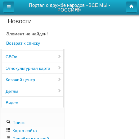
Портал о дружбе народов «ВСЕ МЫ -
РОССИЯ!»
Новости
Главная
Дом дружбы народов
Элемент не найден!
Возврат к списку
Новости
СВОи
Этнокультурная карта
Казачий центр
Детям
Видео
Поиск
Карта сайта
Перейти к полной