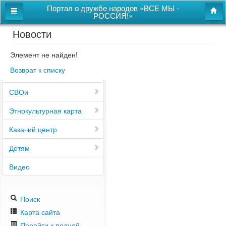
Портал о дружбе народов «ВСЕ МЫ -
РОССИЯ!»
Новости
Главная
Дом дружбы народов
Элемент не найден!
Возврат к списку
Новости
СВОи
Этнокультурная карта
Казачий центр
Детям
Видео
Поиск
Карта сайта
Перейти к полной