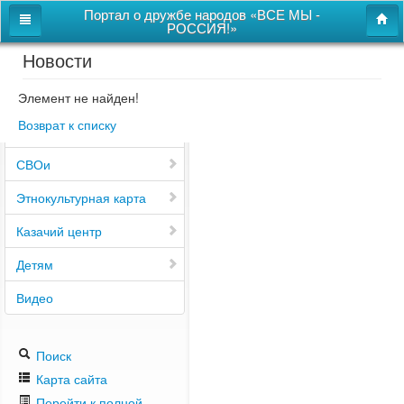
Портал о дружбе народов «ВСЕ МЫ -
РОССИЯ!»
Новости
Главная
Дом дружбы народов
Элемент не найден!
Возврат к списку
Новости
СВОи
Этнокультурная карта
Казачий центр
Детям
Видео
Поиск
Карта сайта
Перейти к полной