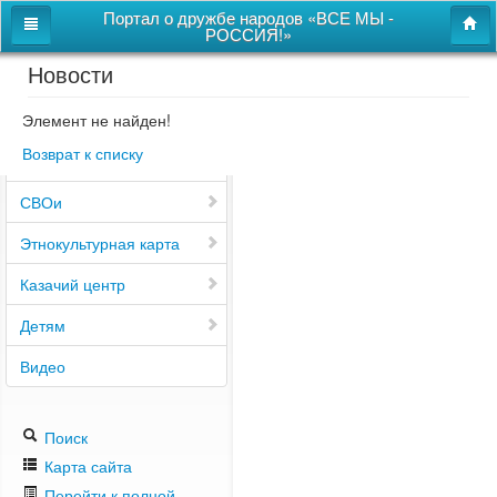
Портал о дружбе народов «ВСЕ МЫ -
РОССИЯ!»
Новости
Главная
Дом дружбы народов
Элемент не найден!
Возврат к списку
Новости
СВОи
Этнокультурная карта
Казачий центр
Детям
Видео
Поиск
Карта сайта
Перейти к полной