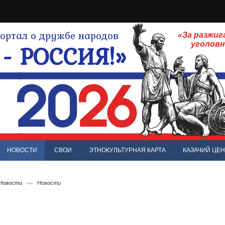
ртал о дружбе народов
«За разжиг
- РОССИЯ!»
уголов
НОВОСТИ
СВОИ
ЭТНОКУЛЬТУРНАЯ КАРТА
КАЗАЧИЙ ЦЕН
 Новости
Новости