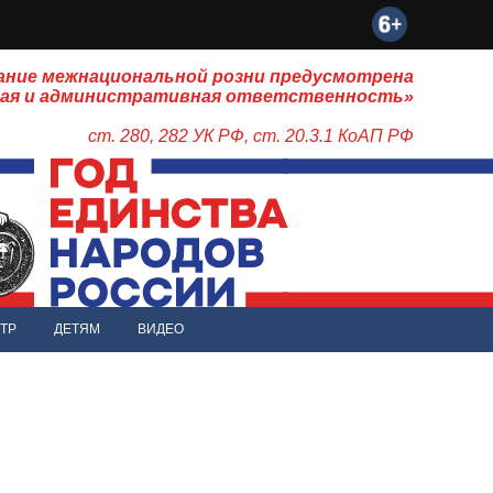
ание межнациональной розни предусмотрена
ная и административная ответственность»
ст. 280, 282 УК РФ, ст. 20.3.1 КоАП РФ
ТР
ДЕТЯМ
ВИДЕО