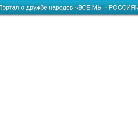
Портал о дружбе народов «ВСЕ МЫ - РОССИЯ!