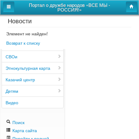
Портал о дружбе народов «ВСЕ МЫ -
РОССИЯ!»
Новости
Главная
Дом дружбы народов
Элемент не найден!
Возврат к списку
Новости
СВОи
Этнокультурная карта
Казачий центр
Детям
Видео
Поиск
Карта сайта
Перейти к полной