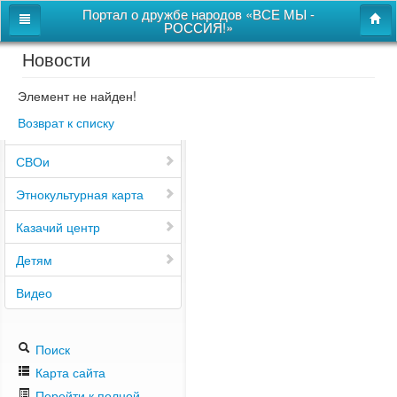
Портал о дружбе народов «ВСЕ МЫ -
РОССИЯ!»
Новости
Главная
Дом дружбы народов
Элемент не найден!
Возврат к списку
Новости
СВОи
Этнокультурная карта
Казачий центр
Детям
Видео
Поиск
Карта сайта
Перейти к полной