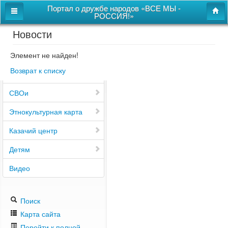
Портал о дружбе народов «ВСЕ МЫ -
РОССИЯ!»
Новости
Главная
Дом дружбы народов
Элемент не найден!
Возврат к списку
Новости
СВОи
Этнокультурная карта
Казачий центр
Детям
Видео
Поиск
Карта сайта
Перейти к полной