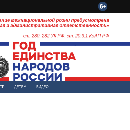
ание межнациональной розни предусмотрена
ная и административная ответственность»
ст. 280, 282 УК РФ, ст. 20.3.1 КоАП РФ
ТР
ДЕТЯМ
ВИДЕО