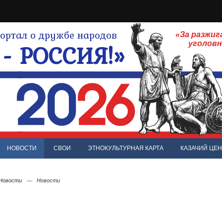
ртал о дружбе народов
«За разжиг
- РОССИЯ!»
уголов
НОВОСТИ
СВОИ
ЭТНОКУЛЬТУРНАЯ КАРТА
КАЗАЧИЙ ЦЕН
 Новости
Новости