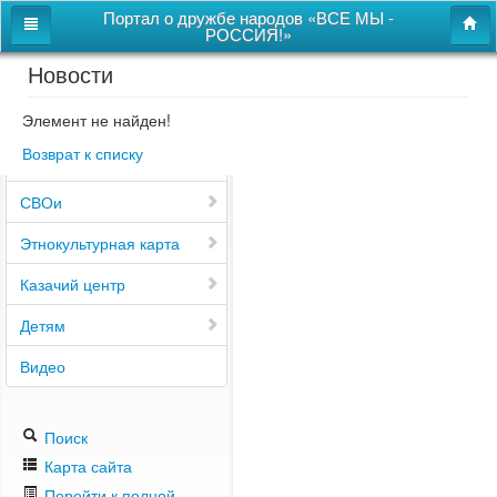
Портал о дружбе народов «ВСЕ МЫ -
РОССИЯ!»
Новости
Главная
Дом дружбы народов
Элемент не найден!
Возврат к списку
Новости
СВОи
Этнокультурная карта
Казачий центр
Детям
Видео
Поиск
Карта сайта
Перейти к полной