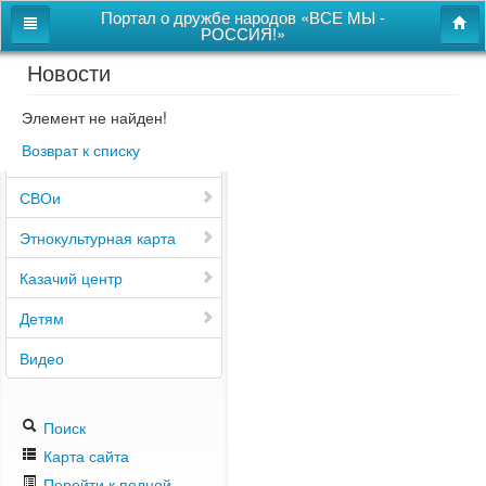
Портал о дружбе народов «ВСЕ МЫ -
РОССИЯ!»
Новости
Главная
Дом дружбы народов
Элемент не найден!
Возврат к списку
Новости
СВОи
Этнокультурная карта
Казачий центр
Детям
Видео
Поиск
Карта сайта
Перейти к полной