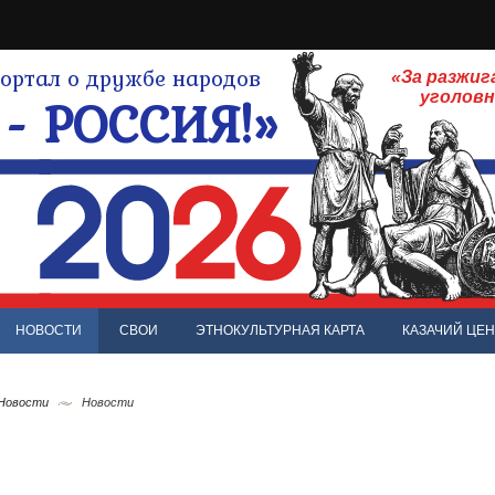
ртал о дружбе народов
«За разжиг
- РОССИЯ!»
уголов
НОВОСТИ
СВОИ
ЭТНОКУЛЬТУРНАЯ КАРТА
КАЗАЧИЙ ЦЕН
 Новости
Новости