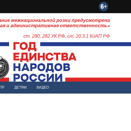
ание межнациональной розни предусмотрена
ная и административная ответственность»
ст. 280, 282 УК РФ, ст. 20.3.1 КоАП РФ
ТР
ДЕТЯМ
ВИДЕО