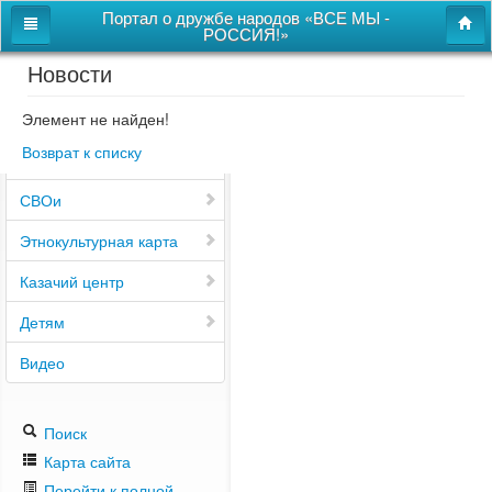
Портал о дружбе народов «ВСЕ МЫ -
РОССИЯ!»
Новости
Главная
Дом дружбы народов
Элемент не найден!
Возврат к списку
Новости
СВОи
Этнокультурная карта
Казачий центр
Детям
Видео
Поиск
Карта сайта
Перейти к полной