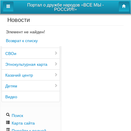
Портал о дружбе народов «ВСЕ МЫ -
РОССИЯ!»
Новости
Главная
Дом дружбы народов
Элемент не найден!
Возврат к списку
Новости
СВОи
Этнокультурная карта
Казачий центр
Детям
Видео
Поиск
Карта сайта
Перейти к полной