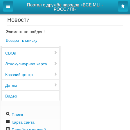
Портал о дружбе народов «ВСЕ МЫ -
РОССИЯ!»
Новости
Главная
Дом дружбы народов
Элемент не найден!
Возврат к списку
Новости
СВОи
Этнокультурная карта
Казачий центр
Детям
Видео
Поиск
Карта сайта
Перейти к полной