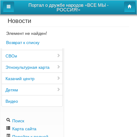
Портал о дружбе народов «ВСЕ МЫ -
РОССИЯ!»
Новости
Главная
Дом дружбы народов
Элемент не найден!
Возврат к списку
Новости
СВОи
Этнокультурная карта
Казачий центр
Детям
Видео
Поиск
Карта сайта
Перейти к полной