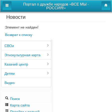
Портал о дружбе народов «ВСЕ МЫ -
РОССИЯ!»
Новости
Главная
Дом дружбы народов
Элемент не найден!
Возврат к списку
Новости
СВОи
Этнокультурная карта
Казачий центр
Детям
Видео
Поиск
Карта сайта
Перейти к полной