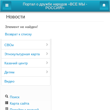
Портал о дружбе народов «ВСЕ МЫ -
РОССИЯ!»
Новости
Главная
Дом дружбы народов
Элемент не найден!
Возврат к списку
Новости
СВОи
Этнокультурная карта
Казачий центр
Детям
Видео
Поиск
Карта сайта
Перейти к полной