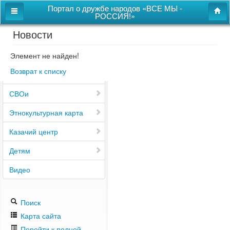
Портал о дружбе народов «ВСЕ МЫ -
РОССИЯ!»
Новости
Главная
Дом дружбы народов
Элемент не найден!
Возврат к списку
Новости
СВОи
Этнокультурная карта
Казачий центр
Детям
Видео
Поиск
Карта сайта
Перейти к полной