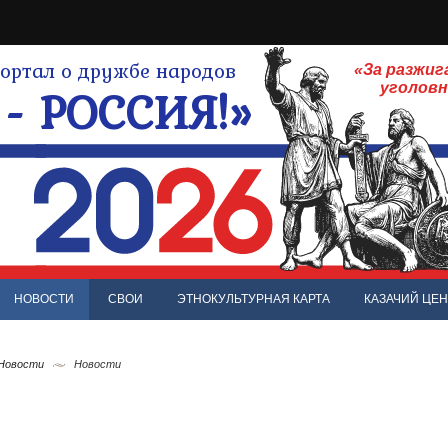
ртал о дружбе народов
«За разжиг
- РОССИЯ!»
уголов
НОВОСТИ
СВОИ
ЭТНОКУЛЬТУРНАЯ КАРТА
КАЗАЧИЙ ЦЕН
 Новости
Новости