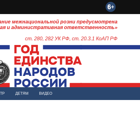
ание межнациональной розни предусмотрена
ная и административная ответственность»
ст. 280, 282 УК РФ, ст. 20.3.1 КоАП РФ
ТР
ДЕТЯМ
ВИДЕО