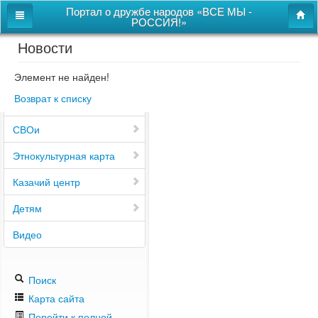
Портал о дружбе народов «ВСЕ МЫ -
РОССИЯ!»
Новости
Главная
Дом дружбы народов
Элемент не найден!
Возврат к списку
Новости
СВОи
Этнокультурная карта
Казачий центр
Детям
Видео
Поиск
Карта сайта
Перейти к полной