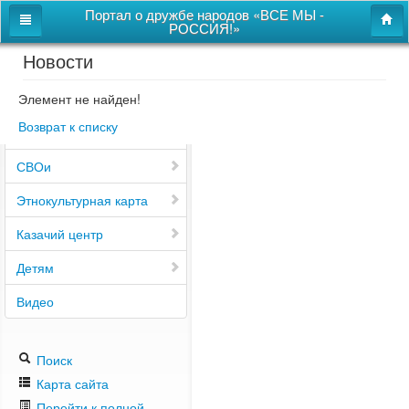
Портал о дружбе народов «ВСЕ МЫ -
РОССИЯ!»
Новости
Главная
Дом дружбы народов
Элемент не найден!
Возврат к списку
Новости
СВОи
Этнокультурная карта
Казачий центр
Детям
Видео
Поиск
Карта сайта
Перейти к полной