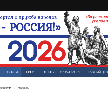
ртал о дружбе народов
«За разжиг
- РОССИЯ!»
уголов
НОВОСТИ
СВОИ
ЭТНОКУЛЬТУРНАЯ КАРТА
КАЗАЧИЙ ЦЕН
 Новости
Новости