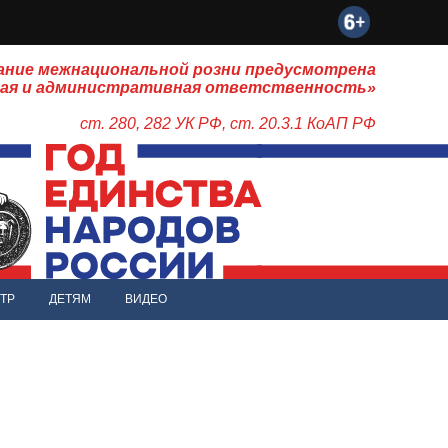
ание межнациональной розни предусмотрена
ная и административная ответственность»
ст. 280, 282 УК РФ, ст. 20.3.1 КоАП РФ
ТР
ДЕТЯМ
ВИДЕО