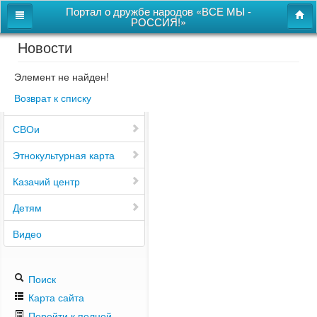
Портал о дружбе народов «ВСЕ МЫ -
РОССИЯ!»
Новости
Главная
Дом дружбы народов
Элемент не найден!
Возврат к списку
Новости
СВОи
Этнокультурная карта
Казачий центр
Детям
Видео
Поиск
Карта сайта
Перейти к полной